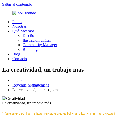
Saltar al contenido
Inicio
Re-
Damos
Nosotras
Creando
forma
Qué hacemos
a
Diseño
tu
Ilustración digital
idea,
Community Manager
recréate
Branding
Blog
Contacto
La creatividad, un trabajo más
Inicio
Revenue Management
La creatividad, un trabajo más
La creatividad, un trabajo más
Tenemos la idea preconcebida de que la creat