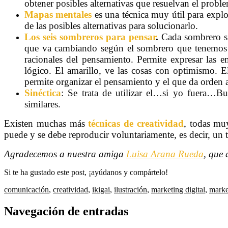
obtener posibles alternativas que resuelvan el proble
Mapas mentales
es una técnica muy útil para explo
de las posibles alternativas para solucionarlo.
Los seis sombreros para pensar
.
Cada sombrero si
que va cambiando según el sombrero que tenemos
racionales del pensamiento. Permite expresar las e
lógico. El amarillo, ve las cosas con optimismo. El 
permite organizar el pensamiento y el que da orden a
Sinéctica
: Se trata de utilizar el…si yo fuera…Bu
similares.
Existen muchas más
técnicas de creatividad
, todas muy
puede y se debe reproducir voluntariamente, es decir, un 
Agradecemos a nuestra amiga
Luisa Arana Rueda
, que 
Si te ha gustado este post, ¡ayúdanos y compártelo!
comunicación
,
creatividad
,
ikigai
,
ilustración
,
marketing digital
,
marke
Navegación de entradas