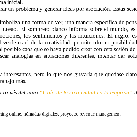
ma inicial.
rar un problema y generar ideas por asociación. Estas ses
mboliza una forma de ver, una manera específica de pensa
 puesto.
El sombrero blanco informa sobre el mundo, es ne
mociones, los sentimientos y las intuiciones. El negro: e
verde es el de la creatividad, permite ofrecer posibilidad
l posible caos que se haya podido crear con esta sesión de 
scar analogías en situaciones diferentes, intentar dar s
 interesantes, pero lo que nos gustaría que quedase claro
trabajo más.
a través del libro
“Guía de la creatividad en la empresa”
d
ting online
,
nómadas digitales
,
proyecto
,
revenue management